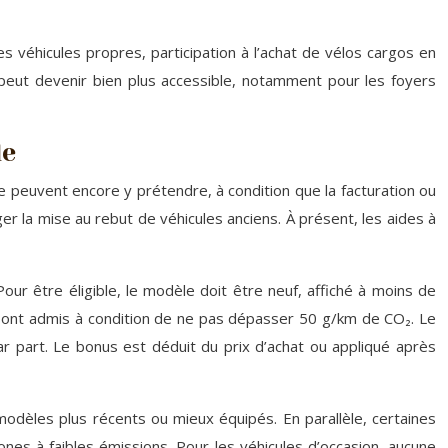
es véhicules propres, participation à l’achat de vélos cargos en
 peut devenir bien plus accessible, notamment pour les foyers
le
 peuvent encore y prétendre, à condition que la facturation ou
ger la mise au rebut de véhicules anciens. À présent, les aides à
our être éligible, le modèle doit être neuf, affiché à moins de
 sont admis à condition de ne pas dépasser 50 g/km de CO₂. Le
r part. Le bonus est déduit du prix d’achat ou appliqué après
 modèles plus récents ou mieux équipés. En parallèle, certaines
ones à faibles émissions. Pour les véhicules d’occasion, aucune