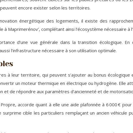
peuvent encore exister selon les territoires.
novation énergétique des logements, il existe des rapprochem
ble à Maprimerénov’, complétant ainsi l’écosystème nécessaire à l’ut
ortance d’une vue générale dans la transition écologique. En
ssi l’infrastructure nécessaire à son utilisation optimale.
bles
à leur territoire, qui peuvent s’ajouter au bonus écologique et
onvertir un moteur thermique en électrique ou hydrogène. Elle att
ion et de répondre aux paramètres d’ancienneté et de motorisatio
Propre, accorde quant à elle une aide plafonnée à 6 000 € pour l
e surprime cible les particuliers remplaçant un ancien véhicul