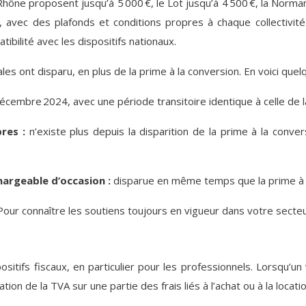
‑Rhône proposent jusqu’à 5 000 €, le Lot jusqu’à 4 500 €, la Norm
vec des plafonds et conditions propres à chaque collectivité. P
ilité avec les dispositifs nationaux.
es ont disparu, en plus de la prime à la conversion. En voici quel
décembre 2024, avec une période transitoire identique à celle de l
pres :
n’existe plus depuis la disparition de la prime à la conver
chargeable d’occasion :
disparue en même temps que la prime à la
ur connaître les soutiens toujours en vigueur dans votre secteur, 
itifs fiscaux, en particulier pour les professionnels. Lorsqu’un 
ion de la TVA sur une partie des frais liés à l’achat ou à la locatio