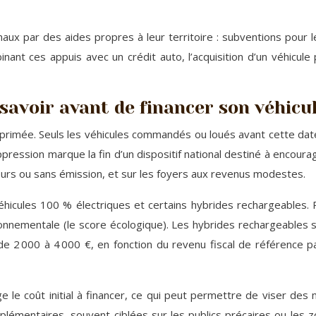
onaux par des aides propres à leur territoire : subventions pour l
ant ces appuis avec un crédit auto, l’acquisition d’un véhicule
t savoir avant de financer son véhicu
primée. Seuls les véhicules commandés ou loués avant cette date
pression marque la fin d’un dispositif national destiné à encoura
eurs ou sans émission, et sur les foyers aux revenus modestes.
hicules 100 % électriques et certains hybrides rechargeables. P
onnementale (le score écologique). Les hybrides rechargeables
e 2 000 à 4 000 €, en fonction du revenu fiscal de référence pa
ge le coût initial à financer, ce qui peut permettre de viser des
lémentaires, souvent ciblées sur les publics précaires ou les z