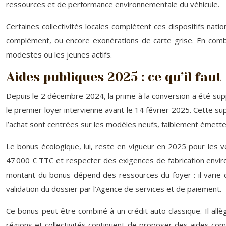
ressources et de performance environnementale du véhicule.
Certaines collectivités locales complètent ces dispositifs nati
complément, ou encore exonérations de carte grise. En combin
modestes ou les jeunes actifs.
Aides publiques 2025 : ce qu’il fau
Depuis le 2 décembre 2024, la prime à la conversion a été sup
le premier loyer intervienne avant le 14 février 2025. Cette sup
l’achat sont centrées sur les modèles neufs, faiblement émett
Le bonus écologique, lui, reste en vigueur en 2025 pour les vé
47 000 € TTC et respecter des exigences de fabrication envir
montant du bonus dépend des ressources du foyer : il varie d
validation du dossier par l’Agence de services et de paiement.
Ce bonus peut être combiné à un crédit auto classique. Il allè
régions et collectivités continuent de proposer des aides comp