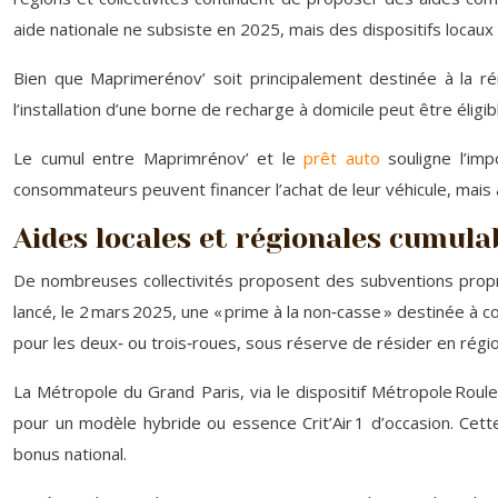
aide nationale ne subsiste en 2025, mais des dispositifs locaux 
Bien que Maprimerénov’ soit principalement destinée à la ré
l’installation d’une borne de recharge à domicile peut être éligi
Le cumul entre Maprimrénov’ et le
prêt auto
souligne l’imp
consommateurs peuvent financer l’achat de leur véhicule, mais au
Aides locales et régionales cumula
De nombreuses collectivités proposent des subventions propres 
lancé, le 2 mars 2025, une « prime à la non‑casse » destinée à c
pour les deux‑ ou trois‑roues, sous réserve de résider en rég
La Métropole du Grand Paris, via le dispositif Métropole Roule 
pour un modèle hybride ou essence Crit’Air 1 d’occasion. Cett
bonus national.