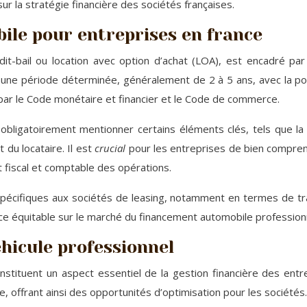
ur la stratégie financière des sociétés françaises.
ile pour entreprises en france
t-bail ou location avec option d’achat (LOA), est encadré pa
ne période déterminée, généralement de 2 à 5 ans, avec la possi
 par le Code monétaire et financier et le Code de commerce.
bligatoirement mentionner certains éléments clés, tels que la 
t du locataire. Il est
crucial
pour les entreprises de bien compren
nt fiscal et comptable des opérations.
spécifiques aux sociétés de leasing, notamment en termes de tran
nce équitable sur le marché du financement automobile profession
éhicule professionnel
onstituent un aspect essentiel de la gestion financière des entre
ue, offrant ainsi des opportunités d’optimisation pour les sociétés.