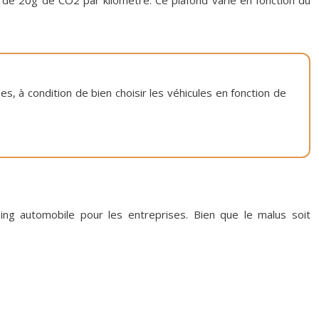
us de 20g de CO2 par kilomètre. Ce plafond varie en fonction du
s, à condition de bien choisir les véhicules en fonction de
sing automobile pour les entreprises. Bien que le malus soit