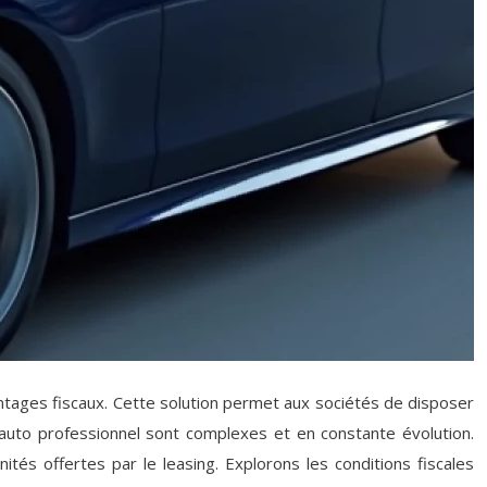
antages fiscaux. Cette solution permet aux sociétés de disposer
l auto professionnel sont complexes et en constante évolution.
ités offertes par le leasing. Explorons les conditions fiscales