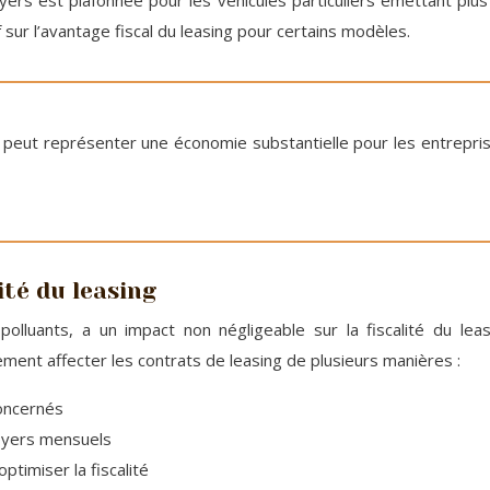
loyers est plafonnée pour les véhicules particuliers émettant pl
f sur l’avantage fiscal du leasing pour certains modèles.
 peut représenter une économie substantielle pour les entreprise
ité du leasing
polluants, a un impact non négligeable sur la fiscalité du lea
lement affecter les contrats de leasing de plusieurs manières :
concernés
loyers mensuels
ptimiser la fiscalité